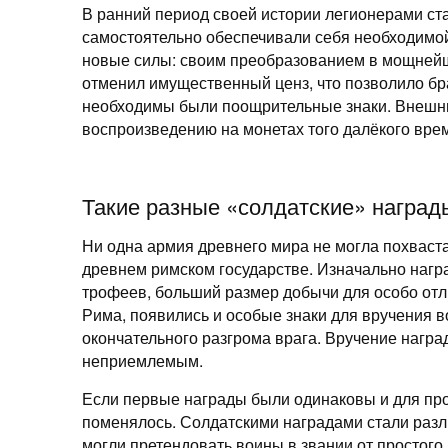
В ранний период своей истории легионерами с
самостоятельно обеспечивали себя необходимо
новые силы: своим преобразованием в мощней
отменил имущественный ценз, что позволило бр
необходимы были поощрительные знаки. Внешний
воспроизведению на монетах того далёкого вре
Такие разные «солдатские» наград
Ни одна армия древнего мира не могла похваста
древнем римском государстве. Изначально награ
трофеев, больший размер добычи для особо от
Рима, появились и особые знаки для вручения 
окончательного разгрома врага. Вручение нагр
неприемлемым.
Если первые награды были одинаковы и для про
поменялось. Солдатскими наградами стали разл
могли претендовать воины в звании от простого 