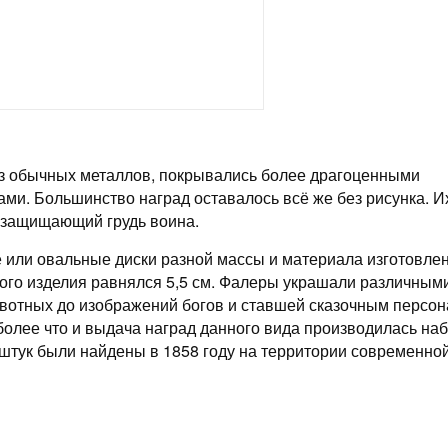
из обычных металлов, покрывались более драгоценными
ми. Большинство наград оставалось всё же без рисунка. И
 защищающий грудь воина.
 или овальные диски разной массы и материала изготовле
акого изделия равнялся 5,5 см. Фалеры украшали различным
ивотных до изображений богов и ставшей сказочным персо
 более что и выдача наград данного вида производилась на
9 штук были найдены в 1858 году на территории современно