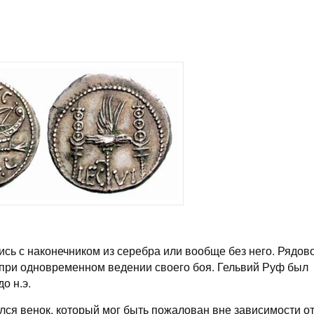
сь с наконечником из серебра или вообще без него. Рядов
а при одновременном ведении своего боя. Гельвий Руф был
о н.э.
лся венок, который мог быть пожалован вне зависимости о