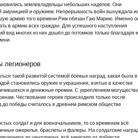
тановились землевладельцы небольших наделов. Они
й амуницией и оружием. Непрерывность войн вынуждала и
шую армию того времени Рим обязан Гаю Марию. Именно о
ать в армию всех граждан. Для успешного наступления
 вид многих из них дошёл до потомков только благодаря 
мени.
ы легионеров
ться такой развитой системой боевых наград, какая была в
дой становились оружие и украшения, взятые в качестве
личившихся и денежные премии. С укреплением могуществ
воинам. Чествование героев происходило только после
ад до победы считалось в древнем римском обществе
стых солдат и для военачальников, то со временем всё
ичные ожерелья, браслеты и фалеры. На солдатские награ
легионера до центуриона, всё зависело от доблести