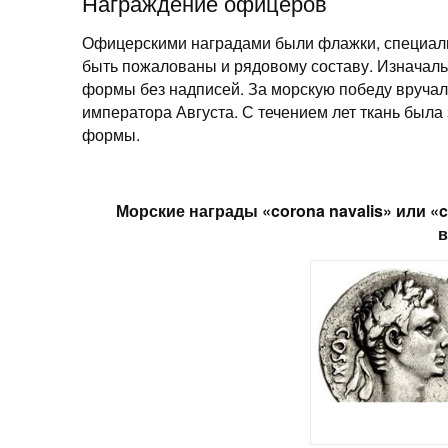
Награждение офицеров
Офицерскими наградами были флажки, специальн
быть пожалованы и рядовому составу. Изначал
формы без надписей. За морскую победу вручал
императора Августа. С течением лет ткань был
формы.
Морские награды «corona navalis» или «c
в