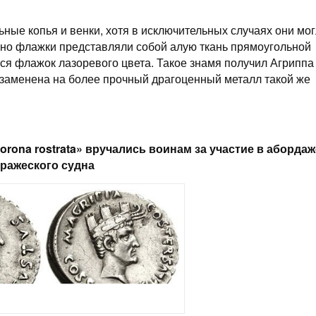
ые копья и венки, хотя в исключительных случаях они мо
ьно флажки представляли собой алую ткань прямоугольной
ся флажок лазоревого цвета. Такое знамя получил Агриппа
а заменена на более прочный драгоценный металл такой же
orona rostrata» вручались воинам за участие в абордаж
ражеского судна