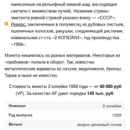
нанесенные на рельефный земной шар, восходящее
светило с множеством лучей). Название страны-
эмитента ровной строкой указано внизу — «СССР».
Реверс:
заключенные в полумесяц из дубовых листьев,
пшеничных колосков, ракушки, соединяющей растения,
номинальная ст-сть «2 КОПЕЙКИ», год производства
«1958».
Монета чеканилась из разных материалов. Некоторые из
«пробников» попали в оборот. Так, известны
металлические варианты из латуни, меди/никеля, бронзы.
Тираж и ныне не известен.
Стоимость монеты 2 копейки 1958 года — от
60 000 руб
(VF). За качество XF дают порядка
145 тыс. руб
.
Номинал
2 копейки
Год выпуска
1958
Металл
медно-цинковый сплав