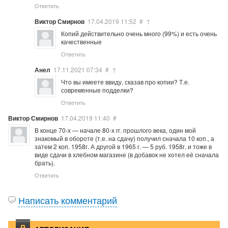
Ответить
Виктор Смирнов
17.04.2019
11:52
#
↑
Копий действительно очень много (99%) и есть очень
качественные
Ответить
Анел
17.11.2021
07:34
#
↑
Что вы имеете ввиду, сказав про копии? Т.е.
современные подделки?
Ответить
Виктор Смирнов
17.04.2019
11:40
#
В конце 70-х — начале 80-х гг. прошлого века, один мой
знакомый в обороте (т.е. на сдачу) получил сначала 10 коп., а
затем 2 коп. 1958г. А другой в 1965 г. — 5 руб. 1958г. и тоже в
виде сдачи в хлебном магазине (в добавок не хотел её сначала
брать).
Ответить
Написать комментарий