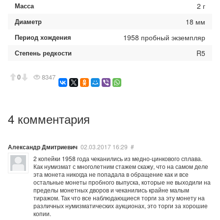
Масса
2 г
Диаметр
18 мм
Период хождения
1958 пробный экземпляр
Степень редкости
R5
0
8347
4 комментария
Александр Дмитриевич
02.03.2017
16:29
#
2 копейки 1958 года чеканились из медно-цинкового сплава.
Как нумизмат с многолетним стажем скажу, что на самом деле
эта монета никогда не попадала в обращение как и все
остальные монеты пробного выпуска, которые не выходили на
пределы монетных дворов и чеканились крайне малым
тиражом. Так что все наблюдающиеся торги за эту монету на
различных нумизматических аукционах, это торги за хорошие
копии.