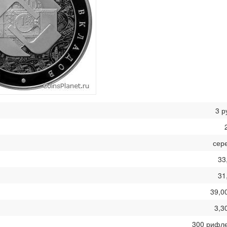
3 р
сер
33
31
39,0
3,3
300 рифл