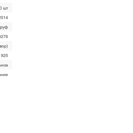
0 шт
2014
пруф
0276
вор)
925
ынза
ание