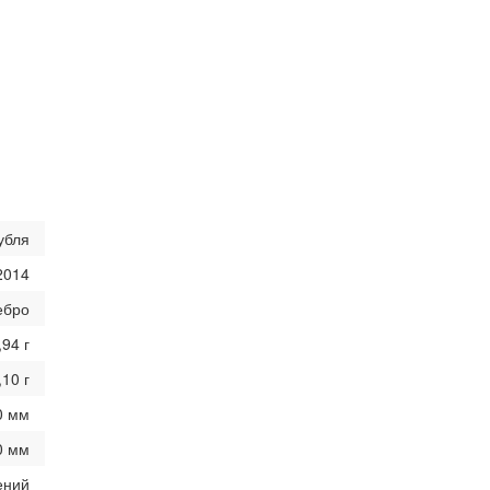
убля
2014
ебро
,94 г
,10 г
0 мм
0 мм
ений