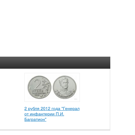
2 рубля 2012 года "Генерал
от инфантерии П.И.
Багратион"