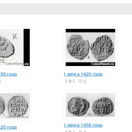
456 года
1 денга 1420 года
0
0
0
1 денга 1456 года
420 года
0