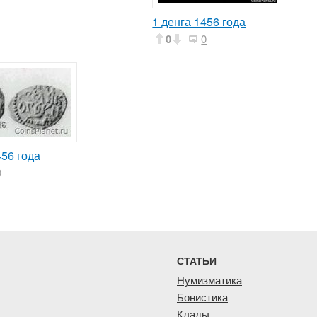
1 денга 1456 года
0
0
456 года
0
СТАТЬИ
Нумизматика
Бонистика
Клады