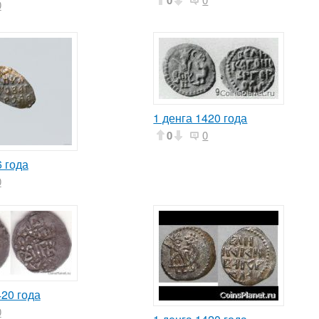
0
0
1 денга 1420 года
0
0
 года
0
420 года
0