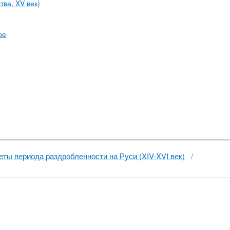
ва, XV век)
ое
ты периода раздробленности на Руси (XIV-XVI век)