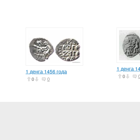
1 денга 1
1 денга 1456 года
0
0
0