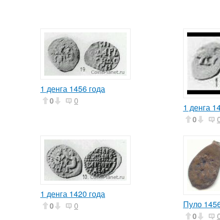
1 денга 1456 года
0
0
1 денга 1
0
1 денга 1420 года
Пуло 1456
0
0
0