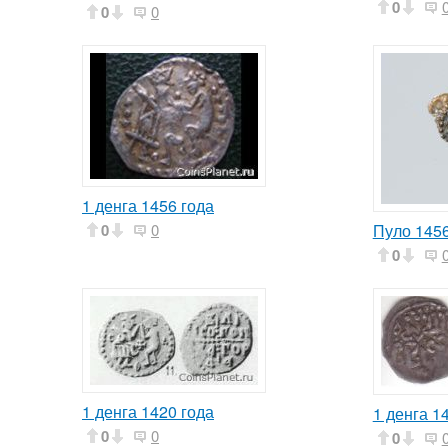
0
0
0
1 денга 1456 года
0
0
Пуло 1456
0
1 денга 1420 года
1 денга 1
0
0
0