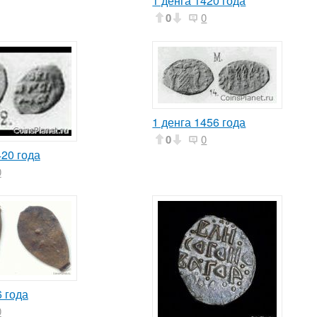
1 денга 1420 года
0
0
1 денга 1456 года
0
0
420 года
0
 года
0